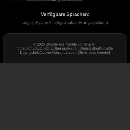
Verfügbare Sprachen:
English
Русский
Türkçe
Deutsch
Français
Italiano
© 2025 Shomla Alle Rechte vorbehalten
Video-Chat
Audio-Chat
Über uns
Regeln
Dienste
Blog
Kontakte
Datenschutz
Cookie-Nutzungsregeln
Öffentliches Angebot