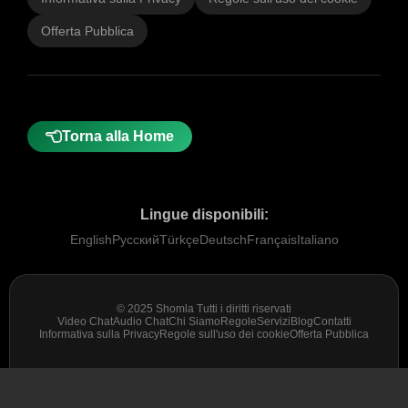
Offerta Pubblica
Torna alla Home
Lingue disponibili:
English
Русский
Türkçe
Deutsch
Français
Italiano
© 2025 Shomla Tutti i diritti riservati
Video Chat
Audio Chat
Chi Siamo
Regole
Servizi
Blog
Contatti
Informativa sulla Privacy
Regole sull'uso dei cookie
Offerta Pubblica